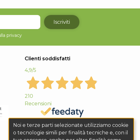
Iscriviti
lla
privacy
Clienti soddisfatti
4,9
/5
210
Recensioni
Noi e terze parti selezionate utilizziamo cookie
o tecnologie simili per finalità tecniche e, con il