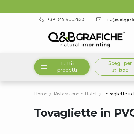
+39 049 9002650
info@qebgraf
Scegli per
Tutti i
prodotti
utilizzo
Home
Ristorazione e Hotel
Tovagliette in
Tovagliette in PV