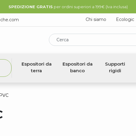
SPEDIZIONE GRATIS
per ordini superiori a 199€ (Iva inclusa)
Chi siamo
Ecologic
iche.com
Cerca
Espositori da
Espositori da
Supporti
terra
banco
rigidi
 PVC
C