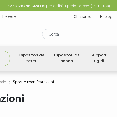
SPEDIZIONE GRATIS
per ordini superiori a 199€ (Iva inclusa)
Chi siamo
Ecologic
iche.com
Cerca
Espositori da
Espositori da
Supporti
terra
banco
rigidi
nale
Sport e manifestazioni
zioni