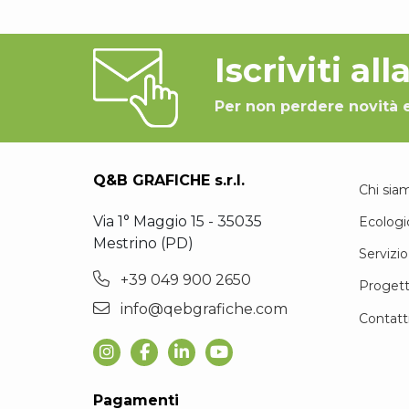
Iscriviti al
Per non perdere novità 
Q&B GRAFICHE s.r.l.
Chi sia
Via 1° Maggio 15 - 35035
Ecologi
Mestrino (PD)
Servizio
+39 049 900 2650
Progett
info@qebgrafiche.com
Contatt
Pagamenti