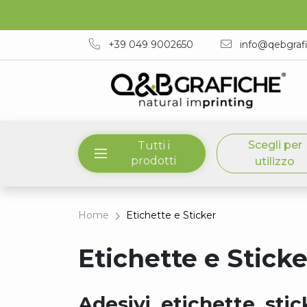
+39 049 9002650
info@qebgraf
Scegli per
Tutti i
prodotti
utilizzo
Home
Etichette e Sticker
Etichette e Sticke
Adesivi, etichette, sti