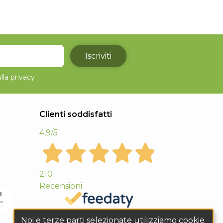
Iscriviti
lla
privacy
Clienti soddisfatti
4,9
/5
210
Recensioni
Noi e terze parti selezionate utilizziamo cookie