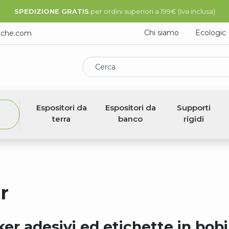
SPEDIZIONE GRATIS
per ordini superiori a 199€ (Iva inclusa)
Chi siamo
Ecologic
iche.com
Cerca
Espositori da
Espositori da
Supporti
terra
banco
rigidi
r
cker adesivi ed etichette in bob