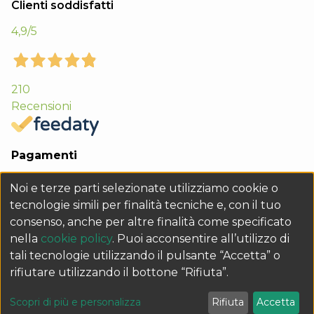
Clienti soddisfatti
4,9
/5
210
Recensioni
Pagamenti
Noi e terze parti selezionate utilizziamo cookie o
tecnologie simili per finalità tecniche e, con il tuo
consenso, anche per altre finalità come specificato
nella
cookie policy
. Puoi acconsentire all’utilizzo di
tali tecnologie utilizzando il pulsante “Accetta” o
rifiutare utilizzando il bottone “Rifiuta”.
Q&B GRAFICHE s.r.l. Sede legale Via 1° Maggio 15 - 35035 Mestrino (PD) -
P.IVA e Cod. Fisc. 02435670282 - REA PD229133 - Cap. Soc. € 10.000 i.v. -
Personalizza i tuoi consensi
Scopri di più e personalizza
Rifiuta
Accetta