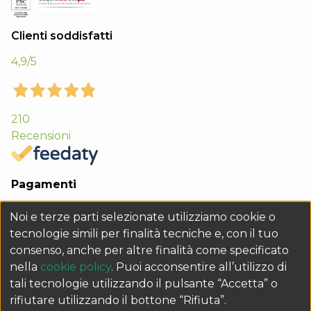
Clienti soddisfatti
4,9
/5
210
Recensioni
Pagamenti
Noi e terze parti selezionate utilizziamo cookie o
tecnologie simili per finalità tecniche e, con il tuo
consenso, anche per altre finalità come specificato
nella
cookie policy
. Puoi acconsentire all’utilizzo di
tali tecnologie utilizzando il pulsante “Accetta” o
rifiutare utilizzando il bottone “Rifiuta”.
Q&B GRAFICHE s.r.l. Sede legale Via 1° Maggio 15 - 35035 Mestrino (PD) -