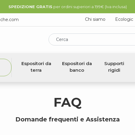
SPEDIZIONE GRATIS
per ordini superiori a 199€ (Iva inclusa)
Chi siamo
Ecologic
iche.com
Cerca
Espositori da
Espositori da
Supporti
terra
banco
rigidi
FAQ
Domande frequenti e Assistenza