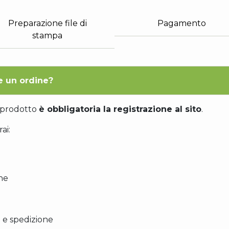
Preparazione file di
Pagamento
stampa
e un ordine?
n prodotto
è obbligatoria la registrazione al sito
.
ai:
one
re e spedizione