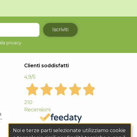
Iscriviti
lla
privacy
Clienti soddisfatti
4,9
/5
210
Recensioni
Noi e terze parti selezionate utilizziamo cookie