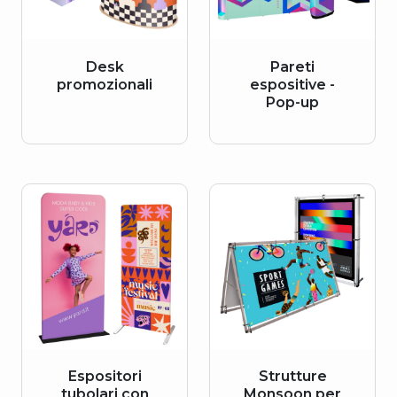
Desk
Pareti
promozionali
espositive -
Pop-up
Espositori
Strutture
tubolari con
Monsoon per