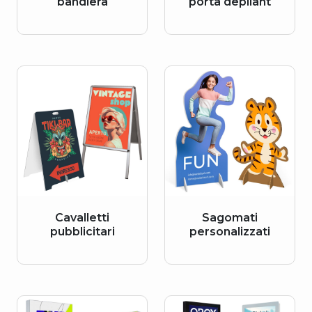
bandiera
porta depliant
Cavalletti
Sagomati
pubblicitari
personalizzati