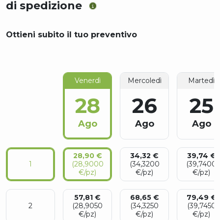
di spedizione
Ottieni subito il tuo preventivo
Venerdì
Mercoledì
Martedì
28
26
25
Ago
Ago
Ago
28,90 €
34,32 €
39,74 €
1
(28,9000
(34,3200
(39,7400
€/pz)
€/pz)
€/pz)
57,81 €
68,65 €
79,49 €
2
(28,9050
(34,3250
(39,7450
€/pz)
€/pz)
€/pz)