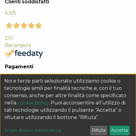
Clienti soddisfatti
4,9
/5
210
Recensioni
Pagamenti
Noi e terze parti selezionate utilizziamo cookie o
tecnologie simili per finalità tecniche e, con il tuo
consenso, anche per altre finalità come specificato
nella
cookie policy
. Puoi acconsentire all’utilizzo di
tali tecnologie utilizzando il pulsante “Accetta” o
rifiutare utilizzando il bottone “Rifiuta”.
Q&B GRAFICHE s.r.l. Sede legale Via 1° Maggio 15 - 35035 Mestrino (PD) -
P.IVA e Cod. Fisc. 02435670282 - REA PD229133 - Cap. Soc. € 10.000 i.v. -
Personalizza i tuoi consensi
Scopri di più e personalizza
Rifiuta
Accetta