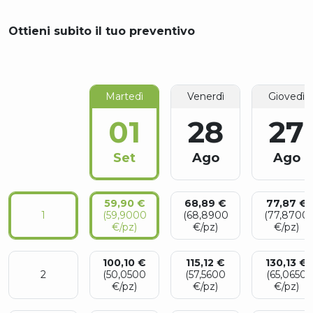
Ottieni subito il tuo preventivo
Martedì
Venerdì
Giovedì
01
28
27
Set
Ago
Ago
59,90 €
68,89 €
77,87 €
1
(59,9000
(68,8900
(77,8700
€/pz)
€/pz)
€/pz)
100,10 €
115,12 €
130,13 €
2
(50,0500
(57,5600
(65,0650
€/pz)
€/pz)
€/pz)