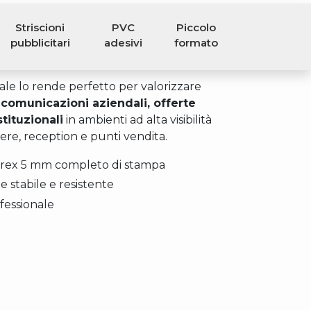
efinizione
, completo di base e colonne
0 mm neutro non stampato
per
e resistenza.
ale lo rende perfetto per valorizzare
comunicazioni aziendali, offerte
stituzionali
in ambienti ad alta visibilità
re, reception e punti vendita.
forex 5 mm completo di stampa
 stabile e resistente
fessionale