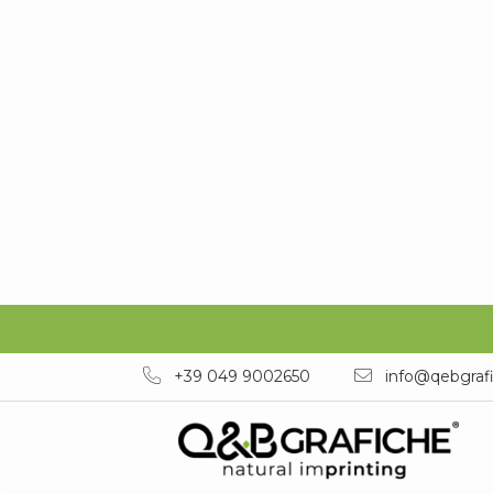
+39 049 9002650
info@qebgraf
Scegli per
Tutti i
prodotti
utilizzo
Home
Espositori da banco
Cartelli pubblici