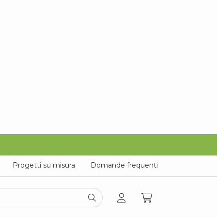
Progetti su misura
Domande frequenti
Striscioni
PVC
Piccolo
pubblicitari
adesivi
formato
co in forex Fort
to in
forex da 5 mm
con
stampa