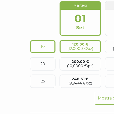
01
Set
120,00 €
10
(12,0000 €/pz)
200,00 €
20
(10,0000 €/pz)
248,61 €
25
(9,9444 €/pz)
Mostra d