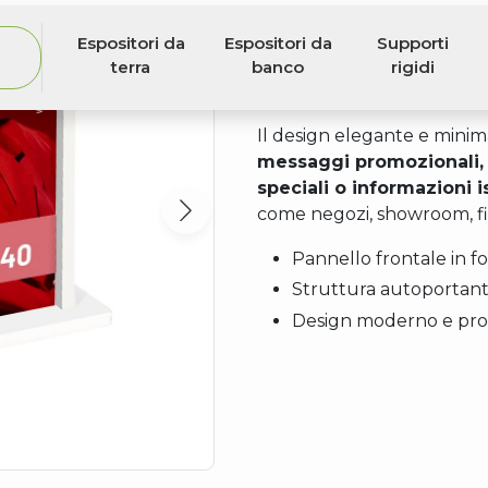
personalizzata ad alta d
di supporto in
forex da 1
garantire massima stabilità 
Il design elegante e minim
messaggi promozionali, 
speciali o informazioni i
come negozi, showroom, fie
Pannello frontale in 
Struttura autoportante
Design moderno e pro