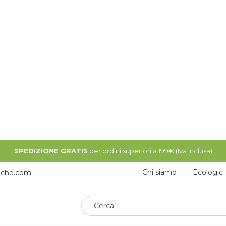
SPEDIZIONE GRATIS
per ordini superiori a 199€ (Iva inclusa)
Chi siamo
Ecologic
iche.com
Cerca
Espositori da
Espositori da
Supporti
terra
banco
rigidi
tari da banco
Display da banco in forex Fort
Display da ban
Codice:
EDB-FOR
Cartello da banco realizza