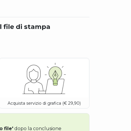
l file di stampa
Acquista servizio di grafica (€ 29,90)
o file'
dopo la conclusione