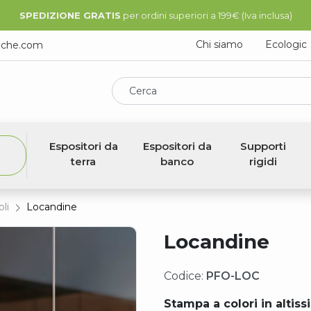
SPEDIZIONE GRATIS
per ordini superiori a 199€ (Iva inclusa)
Chi siamo
Ecologic
iche.com
Cerca
Espositori da
Espositori da
Supporti
terra
banco
rigidi
li
Locandine
Locandine
Codice:
PFO-LOC
Stampa a colori in altiss