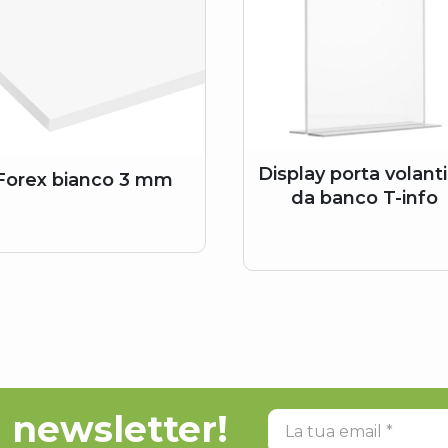
Display porta volant
Forex bianco 3 mm
da banco T-info
la newsletter!
La tua email