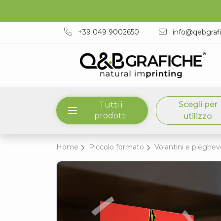
+39 049 9002650
info@qebgraf
Scegli per
Tutti i
prodotti
utilizzo
Home
Piccolo formato
Volantini e pieghevo