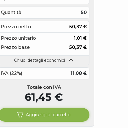
Quantità
50
Prezzo netto
50,37
€
Prezzo unitario
1,01
€
Prezzo base
50,37
€
21 x 59,4 cm (1/2
A2)
Chiudi dettagli economici
IVA
(
22
%)
11,08
€
Totale con IVA
61,45
€
Aggiungi al carrello