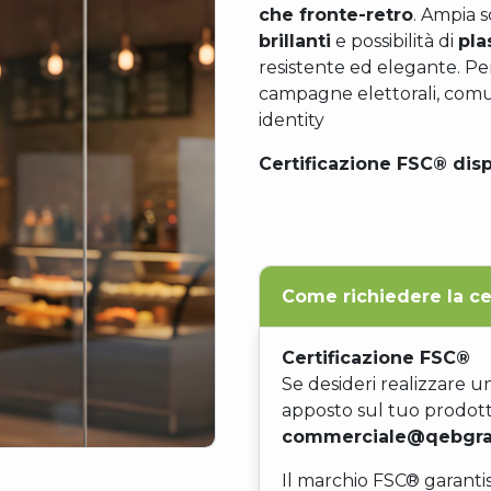
che fronte-retro
. Ampia s
brillanti
e possibilità di
pla
resistente ed elegante. Per
campagne elettorali, comu
identity
Certificazione FSC® disp
Come richiedere la ce
Certificazione FSC®
Se desideri realizzare u
apposto sul tuo prodotto
commerciale@qebgra
Il marchio FSC® garanti