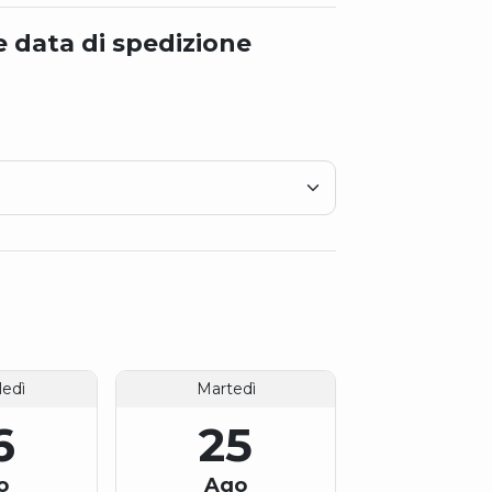
e data di spedizione
edì
Martedì
6
25
o
Ago