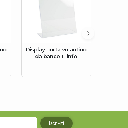
ino
Display porta volantino
Cornic
da banco L-info
Iscriviti