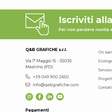
Iscriviti al
Per non perdere novità 
Q&B GRAFICHE s.r.l.
Chi sia
Via 1° Maggio 15 - 35035
Ecologi
Mestrino (PD)
Servizio
+39 049 900 2650
Progett
info@qebgrafiche.com
Contatt
Pagamenti