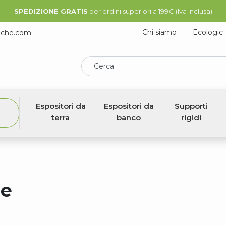
SPEDIZIONE GRATIS
per ordini superiori a 199€ (Iva inclusa)
Chi siamo
Ecologic
iche.com
Cerca
Espositori da
Espositori da
Supporti
terra
banco
rigidi
ne