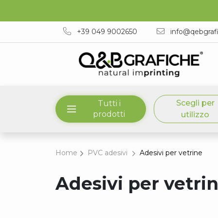
+39 049 9002650
info@qebgraf
Scegli per
Tutti i
prodotti
utilizzo
Home
PVC adesivi
Adesivi per vetrine
Adesivi per vetri