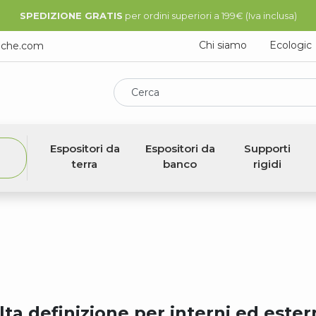
SPEDIZIONE GRATIS
per ordini superiori a 199€ (Iva inclusa)
Chi siamo
Ecologic
iche.com
Cerca
Espositori da
Espositori da
Supporti
terra
banco
rigidi
lta definizione per interni ed ester