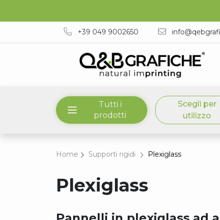
+39 049 9002650
info@qebgraf
Scegli per
Tutti i
prodotti
utilizzo
Home
Supporti rigidi
Plexiglass
Plexiglass
Pannelli in plexiglass ad a