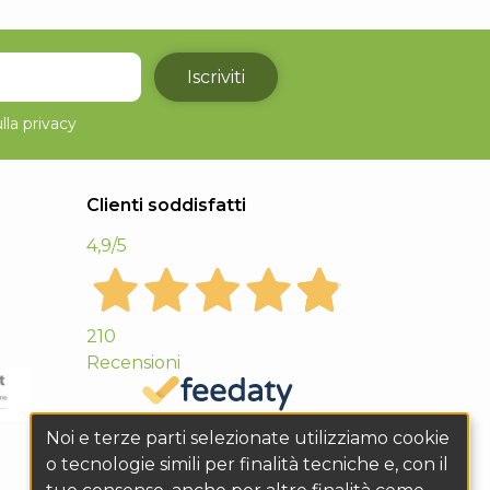
Iscriviti
lla
privacy
Clienti soddisfatti
4,9
/5
210
Recensioni
Noi e terze parti selezionate utilizziamo cookie
o tecnologie simili per finalità tecniche e, con il