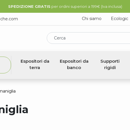
SPEDIZIONE GRATIS
per ordini superiori a 199€ (Iva inclusa)
Chi siamo
Ecologic
iche.com
Cerca
Espositori da
Espositori da
Supporti
terra
banco
rigidi
 maniglia
niglia