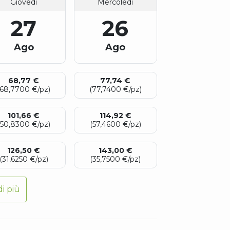
Giovedì
Mercoledì
27
26
Ago
Ago
68,77 €
77,74 €
(68,7700 €/pz)
(77,7400 €/pz)
101,66 €
114,92 €
(50,8300 €/pz)
(57,4600 €/pz)
126,50 €
143,00 €
(31,6250 €/pz)
(35,7500 €/pz)
i più