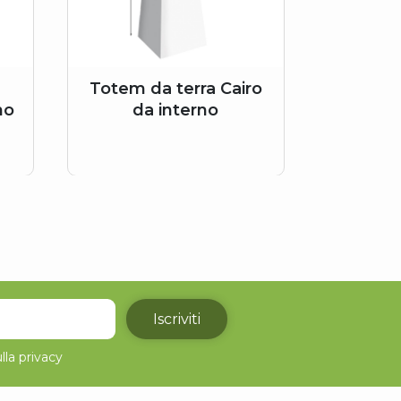
Totem da terra Cairo
no
da interno
Iscriviti
lla
privacy