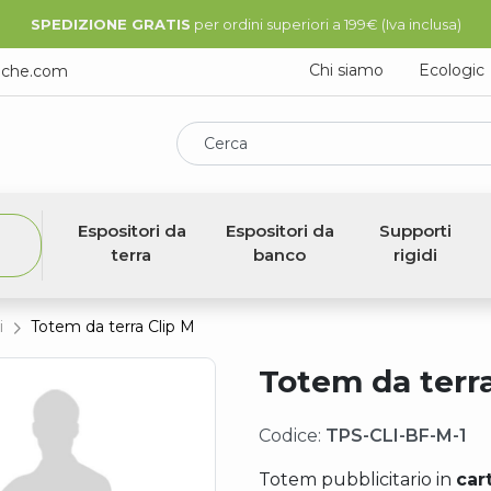
SPEDIZIONE GRATIS
per ordini superiori a 199€ (Iva inclusa)
Chi siamo
Ecologic
iche.com
Cerca
Espositori da
Espositori da
Supporti
terra
banco
rigidi
i
Totem da terra Clip M
Totem da terra
Codice:
TPS-CLI-BF-M-1
Totem pubblicitario in
car