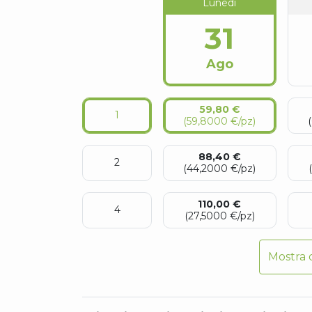
Lunedì
31
Ago
59,80 €
1
(59,8000 €/pz)
88,40 €
2
(44,2000 €/pz)
110,00 €
4
(27,5000 €/pz)
Mostra d