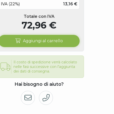
IVA
(
22
%)
13,16
€
Totale con IVA
72,96
€
Aggiungi al carrello
Il costo di spedizione verrà calcolato
nelle fasi successive con l’aggiunta
dei dati di consegna.
Hai bisogno di aiuto?