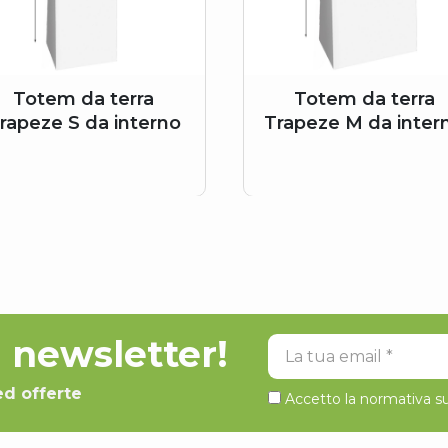
Totem da terra
Totem da terra
rapeze S da interno
Trapeze M da inter
la newsletter!
La tua email
ed offerte
Accetto la normativa su