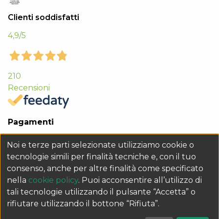
Clienti soddisfatti
4,9
/5
210
Recensioni
Pagamenti
Noi e terze parti selezionate utilizziamo cookie o
tecnologie simili per finalità tecniche e, con il tuo
consenso, anche per altre finalità come specificato
nella
cookie policy
. Puoi acconsentire all’utilizzo di
tali tecnologie utilizzando il pulsante “Accetta” o
rifiutare utilizzando il bottone “Rifiuta”.
Q&B GRAFICHE s.r.l. Sede legale Via 1° Maggio 15 - 35035 Mestrino (PD) -
P.IVA e Cod. Fisc. 02435670282 - REA PD229133 - Cap. Soc. € 10.000 i.v. -